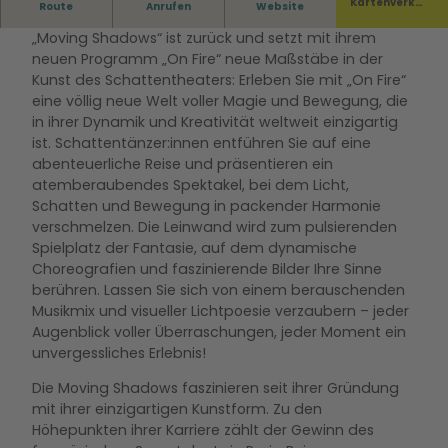
Kartenverka
Route
Anrufen
Website
Die weltweit gefeierte Schattentheatergruppe
uf
„Moving Shadows“ ist zurück und setzt mit ihrem
neuen Programm „On Fire“ neue Maßstäbe in der
Kunst des Schattentheaters: Erleben Sie mit „On Fire“
eine völlig neue Welt voller Magie und Bewegung, die
in ihrer Dynamik und Kreativität weltweit einzigartig
ist. Schattentänzer:innen entführen Sie auf eine
abenteuerliche Reise und präsentieren ein
atemberaubendes Spektakel, bei dem Licht,
Schatten und Bewegung in packender Harmonie
verschmelzen. Die Leinwand wird zum pulsierenden
Spielplatz der Fantasie, auf dem dynamische
Choreografien und faszinierende Bilder Ihre Sinne
berühren. Lassen Sie sich von einem berauschenden
Musikmix und visueller Lichtpoesie verzaubern – jeder
Augenblick voller Überraschungen, jeder Moment ein
unvergessliches Erlebnis!
Die Moving Shadows faszinieren seit ihrer Gründung
mit ihrer einzigartigen Kunstform. Zu den
Höhepunkten ihrer Karriere zählt der Gewinn des