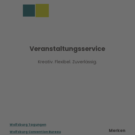
rungen in Wolfsburg
Z
u
Merkzettel
Suche
Menü
m
I
n
h
a
l
Veranstaltungsservice
t
Kreativ. Flexibel. Zuverlässig.
Wolfsburg Tagungen
Merken
Wolfsburg Convention Bureau