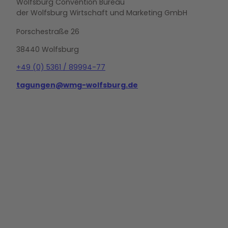
Wolfsburg Convention Bureau
der Wolfsburg Wirtschaft und Marketing GmbH
Porschestraße 26
38440 Wolfsburg
+49 (0) 5361 / 89994-77
tagungen@wmg-wolfsburg.de
L
i
n
k
e
d
i
n