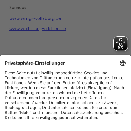
Services
www.wmg-wolfsburg.de
www.wolfsburg-erleben.de
Barrierefreiheitserklärung
Impressum