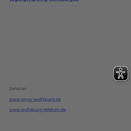
L
i
n
k
e
d
i
n
Services
www.wmg-wolfsburg.de
www.wolfsburg-erleben.de