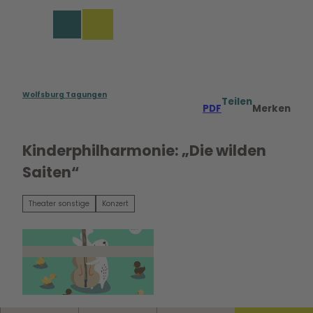
rungen in Wolfsburg
Z
u
Merkzettel
Suche
Menü
m
I
n
h
a
Wolfsburg Tagungen
Teilen
PDF
Merken
l
t
Kinderphilharmonie: „Die wilden
Saiten“
Theater sonstige
Konzert