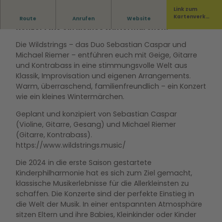
Link zum
Warm, überraschend, familienfreundlich – ein
Kartenverka
Route
Anrufen
Website
uf
Konzert wie ein kleines Wintermärchen.
Die Wildstrings – das Duo Sebastian Caspar und
Michael Riemer – entführen euch mit Geige, Gitarre
und Kontrabass in eine stimmungsvolle Welt aus
Klassik, Improvisation und eigenen Arrangements.
Warm, überraschend, familienfreundlich – ein Konzert
wie ein kleines Wintermärchen.
Geplant und konzipiert von Sebastian Caspar
(Violine, Gitarre, Gesang) und Michael Riemer
(Gitarre, Kontrabass).
https://www.wildstrings.music/
Die 2024 in die erste Saison gestartete
Kinderphilharmonie hat es sich zum Ziel gemacht,
klassische Musikerlebnisse für die Allerkleinsten zu
schaffen. Die Konzerte sind der perfekte Einstieg in
die Welt der Musik. In einer entspannten Atmosphäre
sitzen Eltern und ihre Babies, Kleinkinder oder Kinder