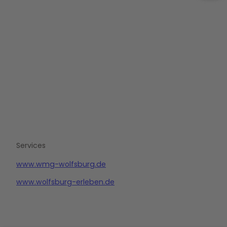
L
i
n
k
e
d
i
n
Services
www.wmg-wolfsburg.de
www.wolfsburg-erleben.de