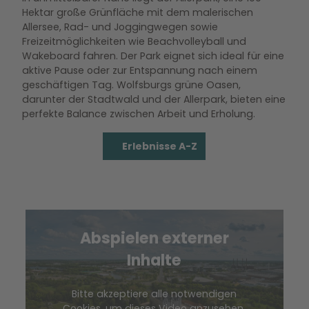
Hektar große Grünfläche mit dem malerischen
Allersee, Rad- und Joggingwegen sowie
Freizeitmöglichkeiten wie Beachvolleyball und
Wakeboard fahren. Der Park eignet sich ideal für eine
aktive Pause oder zur Entspannung nach einem
geschäftigen Tag. Wolfsburgs grüne Oasen,
darunter der Stadtwald und der Allerpark, bieten eine
perfekte Balance zwischen Arbeit und Erholung.
Erlebnisse A-Z
Abspielen externer
Wir benötigen Ihre
Inhalte
Zustimmung, um den
YouTube Video-Service zu
laden!
Bitte akzeptiere alle notwendigen
Cookies, um dieses Video anzusehen.