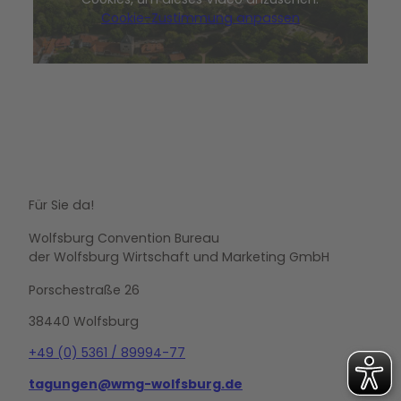
Cookie-Zustimmung anpassen
Wir verwenden einen Service eines
Drittanbieters, um Videoinhalte
einzubetten. Dieser Service kann
Daten zu Ihren Aktivitäten sammeln.
Bitte lesen Sie die Details durch und
stimmen Sie der Nutzung des Service
zu, um dieses Video anzusehen.
Mehr Informationen
Für Sie da!
Akzeptieren
Wolfsburg Convention Bureau
der Wolfsburg Wirtschaft und Marketing GmbH
powered by
Usercentrics Consent
Management Platform
Porschestraße 26
38440 Wolfsburg
+49 (0) 5361 / 89994-77
tagungen@wmg-wolfsburg.de