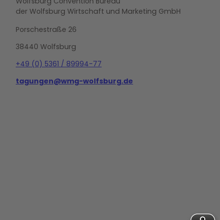
Wolfsburg Convention Bureau
der Wolfsburg Wirtschaft und Marketing GmbH
Porschestraße 26
38440 Wolfsburg
+49 (0) 5361 / 89994-77
tagungen@wmg-wolfsburg.de
L
i
n
k
e
d
i
n