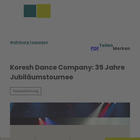
rungen in Wolfsburg
Z
u
Merkzettel
Suche
Menü
m
I
n
h
a
Wolfsburg Tagungen
Teilen
PDF
Merken
l
t
Koresh Dance Company: 35 Jahre
Jubiläumstournee
Tanzvorführung