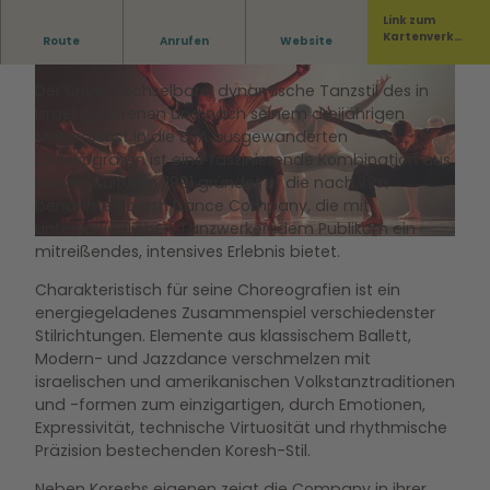
Link zum
Kartenverka
Route
Anrufen
Website
Zum 1. mal auf Deutschlandtournee!
uf
Der unverwechselbare, dynamische Tanzstil des in
Israel geborenen und nach seinem dreijährigen
Militärdienst in die USA ausgewanderten
Choreografen ist eine faszinierende Kombination aus
beiden Kulturen. 1991 gründet er die nach ihm
© Bicking Photography
benannte Koresh Dance Company, die mit
unterschiedlichen Tanzwerken dem Publikum ein
© Stephanie Ramones
mitreißendes, intensives Erlebnis bietet.
Charakteristisch für seine Choreografien ist ein
energiegeladenes Zusammenspiel verschiedenster
Stilrichtungen. Elemente aus klassischem Ballett,
Modern- und Jazzdance verschmelzen mit
israelischen und amerikanischen Volkstanztraditionen
und -formen zum einzigartigen, durch Emotionen,
Expressivität, technische Virtuosität und rhythmische
Präzision bestechenden Koresh-Stil.
Neben Koreshs eigenen zeigt die Company in ihrer