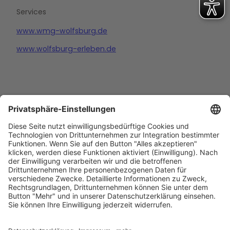
Services
www.wmg-wolfsburg.de
www.wolfsburg-erleben.de
Barrierefreiheitserklärung
Impressum