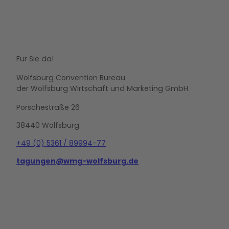
Für Sie da!
Wolfsburg Convention Bureau
der Wolfsburg Wirtschaft und Marketing GmbH
Porschestraße 26
38440 Wolfsburg
+49 (0) 5361 / 89994-77
tagungen@wmg-wolfsburg.de
L
i
n
k