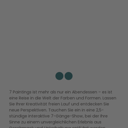
Weiße Porzellanhand hält eine kleine Vorspeise mit essbaren Blüten auf einem weißen Tablett
Ein tiefer Teller mit zwei Schälchen und einem Parfumflakon
7 Paintings ist mehr als nur ein Abendessen – es ist
eine Reise in die Welt der Farben und Formen. Lassen
Sie Ihrer Kreativität freien Lauf und entdecken Sie
neue Perspektiven. Tauchen Sie ein in eine 2,5-
stündige interaktive 7-Gänge-Show, bei der Ihre
Sinne zu einem unvergleichlichen Erlebnis aus
Geschmack und Unterhaltung entführt werden.