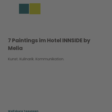
rungen in Wolfsburg
Z
u
Merkzettel
Suche
Menü
m
I
n
h
a
l
7 Paintings im Hotel INNSIDE by
t
Melia
Kunst. Kulinarik. Kommunikation.
Wolfsburg Tagungen