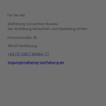
Für Sie da!
Wolfsburg Convention Bureau
der Wolfsburg Wirtschaft und Marketing GmbH
Porschestraße 26
38440 Wolfsburg
+49 (0) 5361 / 89994-77
tagungen@wmg-wolfsburg.de
L
i
n
k
e
d
i