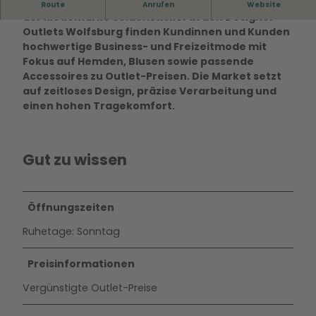
Von klassisch-elegant bis modern-casual - bei
Route
Anrufen
Website
der Modemarke Seidensticker in den Designer
Outlets Wolfsburg finden Kundinnen und Kunden
hochwertige Business- und Freizeitmode mit
Fokus auf Hemden, Blusen sowie passende
Accessoires zu Outlet-Preisen. Die Market setzt
auf zeitloses Design, präzise Verarbeitung und
einen hohen Tragekomfort.
Gut zu wissen
Öffnungszeiten
Ruhetage: Sonntag
Preisinformationen
Vergünstigte Outlet-Preise