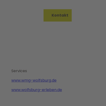
on Bureau
Kontakt
Merkzettel
Suche
Services
www.wmg-wolfsburg.de
www.wolfsburg-erleben.de