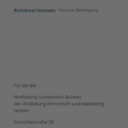
Z
u
Wolfsburg Tagungen
Formular-Bestätigung
m
Meet in Wolfsburg
Wolfsburg Conventi
I
n
h
a
l
t
Für Sie da!
Wolfsburg Convention Bureau
der Wolfsburg Wirtschaft und Marketing
GmbH
Porschestraße 26