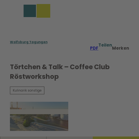
rungen in Wolfsburg
Z
u
Merkzettel
Suche
Menü
m
I
n
h
a
Wolfsburg Tagungen
Teilen
PDF
Merken
l
t
Törtchen & Talk – Coffee Club
Röstworkshop
Kulinarik sonstige
© WMG Wolfsburg, Foto Sahnefoto |
CC0