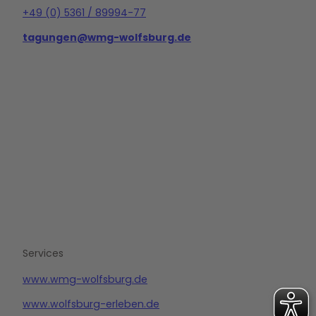
+49 (0) 5361 / 89994-77
tagungen@wmg-wolfsburg.de
L
i
n
k
e
d
i
n
Services
www.wmg-wolfsburg.de
www.wolfsburg-erleben.de