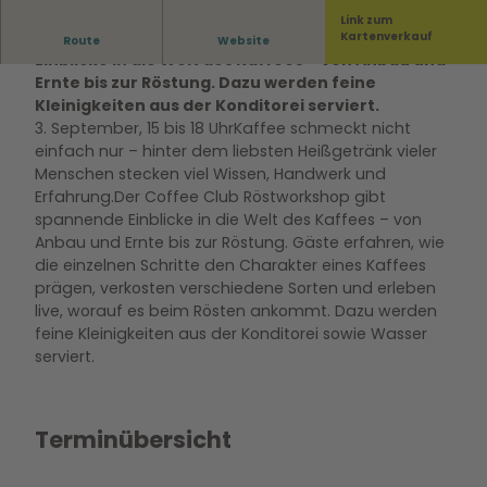
Link zum
Der Coffee Club Röstworkshop gibt spannende
Kartenverkauf
Route
Website
Einblicke in die Welt des Kaffees – von Anbau und
Ernte bis zur Röstung. Dazu werden feine
Kleinigkeiten aus der Konditorei serviert.
3. September, 15 bis 18 UhrKaffee schmeckt nicht
einfach nur – hinter dem liebsten Heißgetränk vieler
Menschen stecken viel Wissen, Handwerk und
Erfahrung.Der Coffee Club Röstworkshop gibt
spannende Einblicke in die Welt des Kaffees – von
Anbau und Ernte bis zur Röstung. Gäste erfahren, wie
die einzelnen Schritte den Charakter eines Kaffees
prägen, verkosten verschiedene Sorten und erleben
live, worauf es beim Rösten ankommt. Dazu werden
feine Kleinigkeiten aus der Konditorei sowie Wasser
serviert.
Terminübersicht