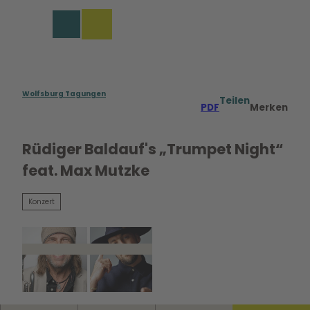
rungen in Wolfsburg
Z
u
Merkzettel
Suche
Menü
m
I
n
h
a
Wolfsburg Tagungen
Teilen
PDF
Merken
l
t
Rüdiger Baldauf's „Trumpet Night“
feat. Max Mutzke
Konzert
© Simon Engelbert, Gaby Gerster