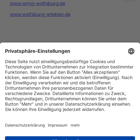
www.wmg-wolfsburg.de
www.wolfsburg-erleben.de
Barrierefreiheitserklärung
Impressum
Datenschutz
AGB
Kontakt