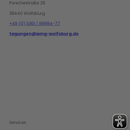
Porschestraße 26
38440 Wolfsburg
+49 (0) 5361 / 89994-77
tagungen@wmg-wolfsburg.de
L
i
n
k
e
d
i
n
Services