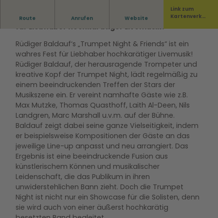
Link zum
Die „Trumpet Night & Friends“ ist ein wahres Fest
Kartenverka
Route
Anrufen
Website
uf
für Liebhaber hochkarätiger Livemusik!
Rüdiger Baldauf‘s „Trumpet Night & Friends“ ist ein
wahres Fest für Liebhaber hochkarätiger Livemusik!
Rüdiger Baldauf, der herausragende Trompeter und
kreative Kopf der Trumpet Night, lädt regelmäßig zu
einem beeindruckenden Treffen der Stars der
Musikszene ein. Er vereint namhafte Gäste wie z.B.
Max Mutzke, Thomas Quasthoff, Laith Al-Deen, Nils
Landgren, Marc Marshall u.v.m. auf der Bühne.
Baldauf zeigt dabei seine ganze Vielseitigkeit, indem
er beispielsweise Kompositionen der Gäste an das
jeweilige Line-up anpasst und neu arrangiert. Das
Ergebnis ist eine beeindruckende Fusion aus
künstlerischem Können und musikalischer
Leidenschaft, die das Publikum in ihren
unwiderstehlichen Bann zieht. Doch die Trumpet
Night ist nicht nur ein Showcase für die Solisten, denn
sie wird auch von einer äußerst hochkarätig
besetzten Band begleitet.