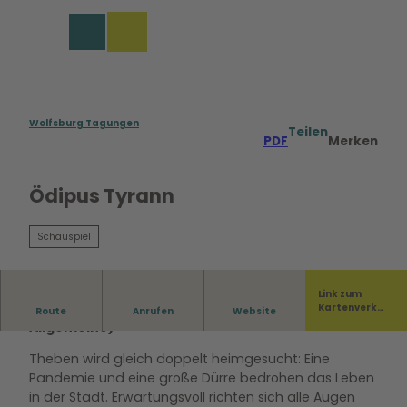
rungen in Wolfsburg
Z
u
Merkzettel
Suche
Menü
m
I
n
h
a
Wolfsburg Tagungen
Teilen
PDF
Merken
l
t
Ödipus Tyrann
Schauspiel
Link zum
„Ein Fest der Schauspielkunst.“ (Frankfurter
Kartenverka
Route
Anrufen
Website
uf
Allgemeine)
Theben wird gleich doppelt heimgesucht: Eine
Pandemie und eine große Dürre bedrohen das Leben
in der Stadt. Erwartungsvoll richten sich alle Augen