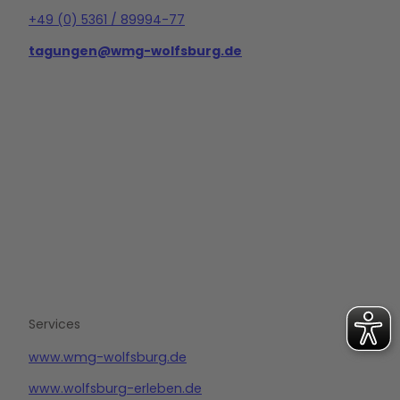
+49 (0) 5361 / 89994-77
tagungen@wmg-wolfsburg.de
L
i
n
k
e
d
i
n
Services
www.wmg-wolfsburg.de
www.wolfsburg-erleben.de