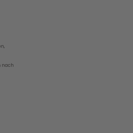
en,
m nach