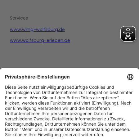
Services
www.wmg-wolfsburg.de
www.wolfsburg-erleben.de