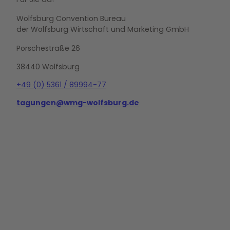
Wolfsburg Convention Bureau
der Wolfsburg Wirtschaft und Marketing GmbH
Porschestraße 26
38440 Wolfsburg
+49 (0) 5361 / 89994-77
tagungen@wmg-wolfsburg.de
L
i
n
k
e
d
i
n