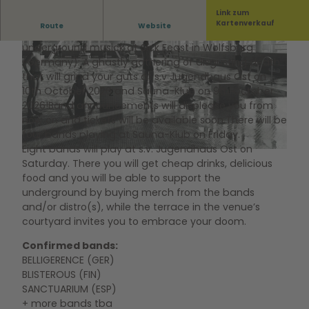
Link zum
Kartenverkauf
Route
Website
Lycanthropic Chants
invites you to celebrate extreme
underground musick at Sick Feast in Wolfsburg
(Germany): A ghastly gathering of disgusting death
that will grind your guts at s.v Jugendhaus Ost on
10th October 2026 and Sauna-Klub on 9th October
2026!Band announcements will displease you from
now on and tickets will be available soon.There will be
© Hallenbad - Zentrum junge Kultur Wolfsburg GmbH |
CC-BY-SA
four bands playing at Sauna-Klub on Friday.
Eight bands will play at s.v. Jugendhaus Ost on
© Hallenbad - Zentrum junge Kultur Wolfsburg GmbH |
CC-BY-SA
Saturday. There you will get cheap drinks, delicious
food and you will be able to support the
underground by buying merch from the bands
and/or distro(s), while the terrace in the venue’s
courtyard invites you to embrace your doom.
Confirmed bands:
BELLIGERENCE (GER)
BLISTEROUS (FIN)
SANCTUARIUM (ESP)
+ more bands tba