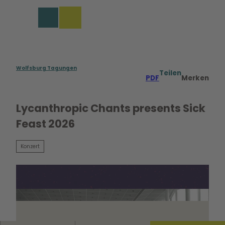
rungen in Wolfsburg
Z
u
Merkzettel
Suche
Menü
m
I
n
h
a
Wolfsburg Tagungen
Teilen
PDF
Merken
l
t
Lycanthropic Chants presents Sick
Feast 2026
Konzert