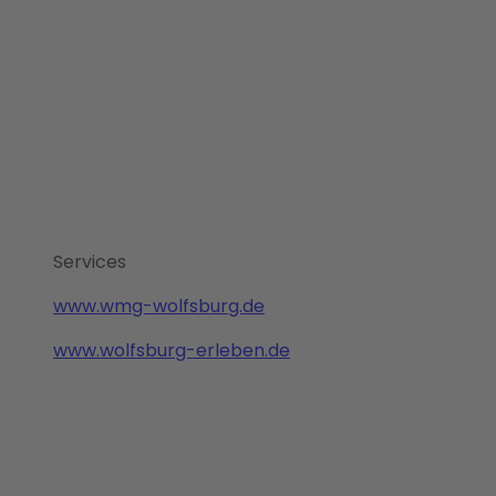
Services
www.wmg-wolfsburg.de
www.wolfsburg-erleben.de