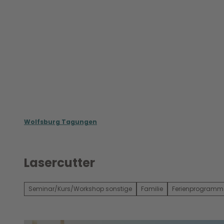
Z
u
m
Meet in Wolfsburg
Wolfsburg Conventi
I
n
h
a
l
t
Wolfsburg Tagungen
Lasercutter
Seminar/Kurs/Workshop sonstige
Familie
Ferienprogramm