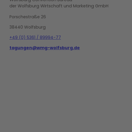
der Wolfsburg Wirtschaft und Marketing GmbH
Porschestraße 26
38440 Wolfsburg
+49 (0) 5361 / 89994-77
tagungen@wmg-wolfsburg.de
L
i
n
k
e
d
i
n