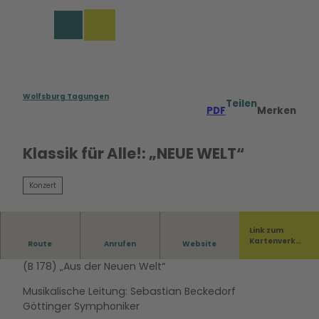
rungen in Wolfsburg
Z
u
Merkzettel
Suche
Menü
m
I
n
h
a
Wolfsburg Tagungen
Teilen
PDF
Merken
l
t
Klassik für Alle!: „NEUE WELT“
Konzert
Link zum
Kartenverka
Route
Anrufen
Website
Programm: Antonín Dvořák: 9. Sinfonie e-Moll op. 95
uf
(B 178) „Aus der Neuen Welt“
Musikalische Leitung: Sebastian Beckedorf
Göttinger Symphoniker