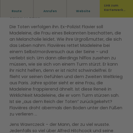
Link zum
Mit der Lesereihe HITCH UND ICH erfüllt er sich
Kartenverka
Route
Anrufen
Website
uf
einen Traum.
Die Toten verfolgen ihn. Ex-Polizist Flavier soll
Madeleine, die Frau eines Bekannten beschatten, die
an Melancholie leidet. Wie ihre Urgroßmutter, die sich
das Leben nahm. Flavières rettet Madeleine bei
einem Selbstmordversuch aus der Seine – und
verliebt sich. Um dann allerdings hilflos zusehen zu
müssen, wie sie sich von einem Turm stürzt. Er kann
ihr nicht helfen, denn er ist nicht schwindelfrei. Er
flieht vor seinen Gefühlen und dem Zweiten Weltkrieg
aus Paris. Jahre später sieht er eine Frau, die
Madeleine frappierend ähnelt. Ist diese Reneé in
Wirklichkeit Madeleine, die er vom Turm stürzen sah.
Ist sie „aus dem Reich der Toten“ zurückgekehrt?
Flavières droht abermals den Boden unter den Füßen
zu verlieren …
Jens Wawrczeck – der Mann, der zu viel wusste.
Jedenfalls so viel über Alfred Hitchcock und seine