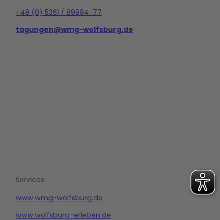
+49 (0) 5361 / 89994-77
tagungen@wmg-wolfsburg.de
L
i
n
k
e
d
i
n
Services
www.wmg-wolfsburg.de
www.wolfsburg-erleben.de