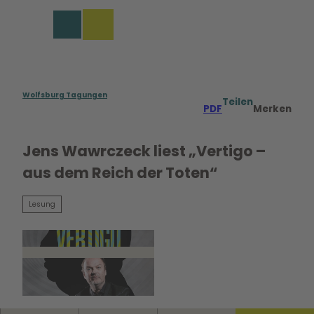
rungen in Wolfsburg
Z
u
Merkzettel
Suche
Menü
m
I
n
h
a
Wolfsburg Tagungen
Teilen
PDF
Merken
l
t
Jens Wawrczeck liest „Vertigo –
aus dem Reich der Toten“
Lesung
© Christian Hartmann