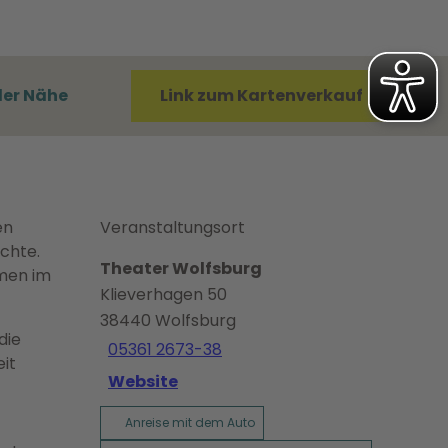
der Nähe
Link zum Kartenverkauf
en
Veranstaltungsort
ochte.
Theater Wolfsburg
men im
Klieverhagen 50
38440
Wolfsburg
die
05361 2673-38
eit
Website
Anreise mit dem Auto