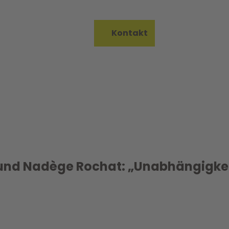
on Bureau
Kontakt
Merkzettel
Suche
und Nadège Rochat: „Unabhängigke