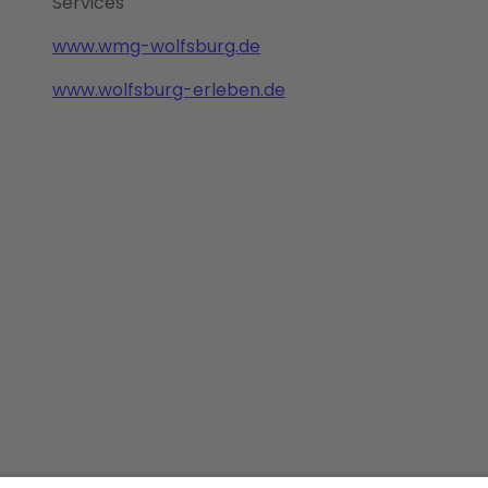
Services
www.wmg-wolfsburg.de
www.wolfsburg-erleben.de