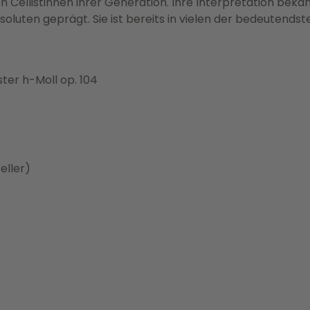
Cellistinnen ihrer Generation. Ihre Interpretation beka
luten geprägt. Sie ist bereits in vielen der bedeutendst
ter h-Moll op. 104
eller)