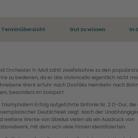
Terminübersicht
Gut zu wissen
In 
nd Orchester h-Moll zählt zweifelsohne zu den populärst
nre zu bedienen, da er das Violoncello eigentlich nicht m
schriebene Werk erfuhr nach Dvořáks Heimkehr nach Böh
en, besonders im Solopart.
it triumphalem Erfolg aufgeführte Sinfonie Nr. 2 D-Dur, die 
 exemplarischer Deutlichkeit zeigt. Nach der Unabhängigk
nd weitere Werke von Sibelius vielen als ein Ausdruck von
tionalwerk, mit dem sich viele Finnen identifizierten.