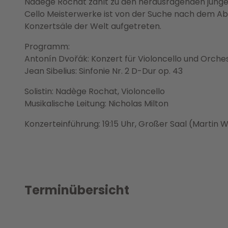
Nadège Rochat zählt zu den herausragenden jungen 
Cello Meisterwerke ist von der Suche nach dem Abso
Konzertsäle der Welt aufgetreten.
Programm:
Antonín Dvořák: Konzert für Violoncello und Orches
Jean Sibelius: Sinfonie Nr. 2 D-Dur op. 43
Solistin: Nadège Rochat, Violoncello
Musikalische Leitung: Nicholas Milton
Konzerteinführung: 19:15 Uhr, Großer Saal (Martin W
Terminübersicht