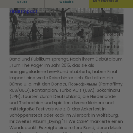
// Support : murx. – EmoPunk aus Berlin
Kartenverkauf
Route
Website
Final Impact
Für Final Impact ist Punkrock mehr als nur Musik – es
ist ein Lebensgefühl, ein Ausdruck von Wut, Ehrlichkeit
und der beste Zeitvertreib der Welt. All das verkörpern
Phil, Jakob und Till mit jeder Note und jedem Wort.
© Hallenbad - Zentrum junge Kultur Wolfsburg GmbH |
CC-BY-SA
Live sind Final Impact immer laut und ein Garant für
eine mitreißende Show, die alle Grenzen zwischen
© Hallenbad - Zentrum junge Kultur Wolfsburg GmbH |
CC-BY-SA
Band und Publikum sprengt. Nach ihrem Debütalbum
„Turn The Page“ im Jahr 2015, das sie als
energiegeladene Live-Band etablierte, haben Final
Impact eine weite Reise hinter sich. Sie teilten die
Bühne u. a. mit den Donots, Порнофильмы (Pornofilmy;
RUS/GEO), Rantanplan, Turbo AC’s (USA), Sokoninaru
(JPN), tourten durch Deutschland, die Niederlande
und Tschechien und spielten diverse kleinere und
mittelgroße Festivals wie z. B. das Ackerfest in
Schöppenstedt oder Rock im Allerpark in Wolfsburg.
Ihr zweites Album „Dying 'Til We Care“ markierte einen
Wendepunkt. Es zeigte eine reifere Band, deren Musik