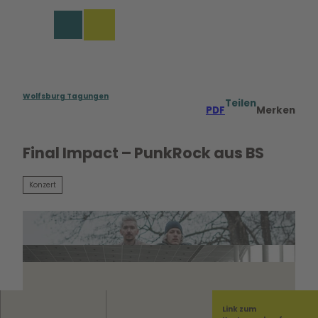
rungen in Wolfsburg
Z
u
Merkzettel
Suche
Menü
m
I
n
h
a
Wolfsburg Tagungen
Teilen
PDF
Merken
l
t
Final Impact – PunkRock aus BS
Konzert
Link zum