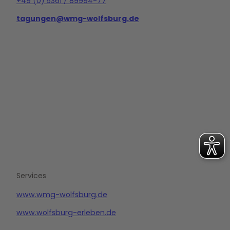
+49 (0) 5361 / 89994-77
tagungen@wmg-wolfsburg.de
L
i
n
k
e
d
i
n
Services
www.wmg-wolfsburg.de
www.wolfsburg-erleben.de