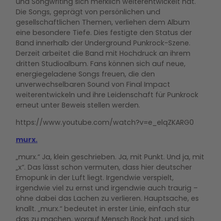
und Songwriting sich merklich weiterentwickelt hat.
Die Songs, geprägt von persönlichen und
gesellschaftlichen Themen, verliehen dem Album
eine besondere Tiefe. Dies festigte den Status der
Band innerhalb der Underground Punkrock-Szene.
Derzeit arbeitet die Band mit Hochdruck an ihrem
dritten Studioalbum. Fans können sich auf neue,
energiegeladene Songs freuen, die den
unverwechselbaren Sound von Final Impact
weiterentwickeln und ihre Leidenschaft für Punkrock
erneut unter Beweis stellen werden.
https://www.youtube.com/watch?v=e_elqZKARG0
murx.
„murx.“ Ja, klein geschrieben. Ja, mit Punkt. Und ja, mit
„x“. Das lässt schon vermuten, dass hier deutscher
Emopunk in der Luft liegt. Irgendwie verspielt,
irgendwie viel zu ernst und irgendwie auch traurig –
ohne dabei das Lachen zu verlieren. Hauptsache, es
knallt. „murx.“ bedeutet in erster Linie, einfach stur
das zu machen, worauf Mensch Bock hat, und sich