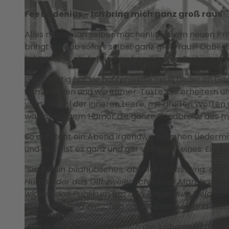
Fee Badenius – Ich bring mich ganz groß raus
Alles muss man selber machen! In ihrem neuen Pr
bringt sich ab sofort selbst ganz groß raus! Dabei b
liebt: Witzig, ehrlich, ironisch und musikalisch.
Gleichzeitig hat sie haufenweise neue Lieder im Ge
Humoresken und wie immer: Texte, die erheitern un
vom Gefühl der inneren Leere, mit großen Worten ü
warmherzigem Humor die ganze Bandbreite des m
So entsteht ein Abend irgendwo zwischen Lieder
und doch ist es ganz und gar vor allem eines: Ein A
"Sie ist ein bildhübsches, absolut süßes Ding, das
Humor, der das Gift zweier schwarzer Mambas ersetz
wickelt das Publikum um den Finger zum Neidischw
Niemandsland zwischen Satire, Chanson und Weh
„Fee Badenius ist vermutlich die lustigste und po