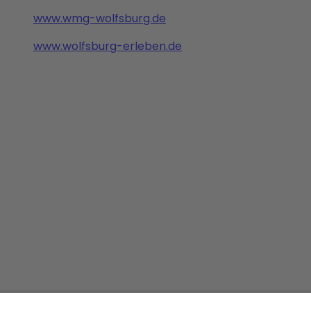
www.wmg-wolfsburg.de
www.wolfsburg-erleben.de