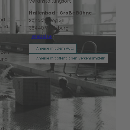
Veranstaltungsort
Hallenbad - Große Bühne
und
Schachtweg 31
 und
38440
Wolfsburg
Website
Anreise mit dem Auto
rzen
 und
Anreise mit öffentlichen Verkehrsmitteln
inen
e
e)