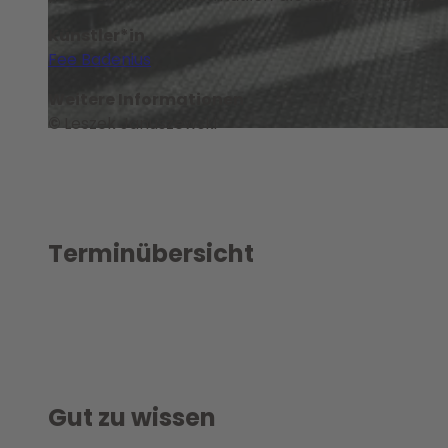
Künstler*in
© Hallenbad - Zentrum junge Kultur Wolfsburg GmbH |
CC-BY-SA
Fee Badenius
Weitere Informationen
©
Leszek Januszewski
© Hallenbad - Zentrum junge Kultur Wolfsburg GmbH |
CC-BY-SA
Terminübersicht
Gut zu wissen