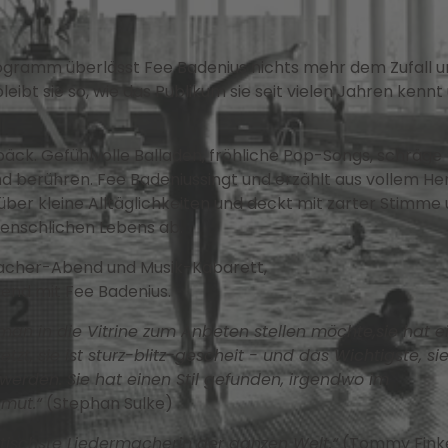
ogramm überlässt Fee Badenius nichts mehr dem Zufall 
leibt sie so, wie das Publikum sie seit vielen Jahren kennt
päck. Gefühlvolle Balladen, fröhliche Pop-Songs, schräge
d berühren. Fee Badeniussingt und erzählt aus vollem He
ber kleine Alltäglichkeiten und deckt mit zarter Stimme
enschlichen Lebens ab.
macher-Abend und Musik-Kabarett,
bend mit Fee Badenius.
 man in die Vitrine zum Anbeten stellen möchte,sie hat e
t, sie ist sturz-blitz-gescheit - und das Wichtigste, si
erden. Sie hat einen Stil gefunden, irgendwo im
mut.“
(Stephan Sulke)
etischste Liedermacherin der ganzen Welt.“
(Tommy Fink