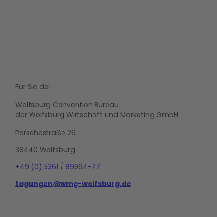
Für Sie da!
Wolfsburg Convention Bureau
der Wolfsburg Wirtschaft und Marketing GmbH
Porschestraße 26
38440 Wolfsburg
+49 (0) 5361 / 89994-77
tagungen@wmg-wolfsburg.de
L