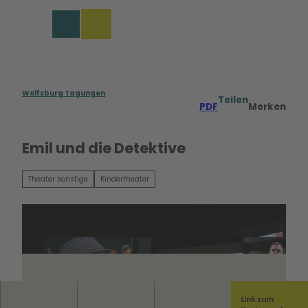
rungen in Wolfsburg
Z
u
Merkzettel
Suche
Menü
m
I
n
h
a
Wolfsburg Tagungen
Teilen
PDF
Merken
l
t
Emil und die Detektive
Theater sonstige
Kindertheater
Link zum