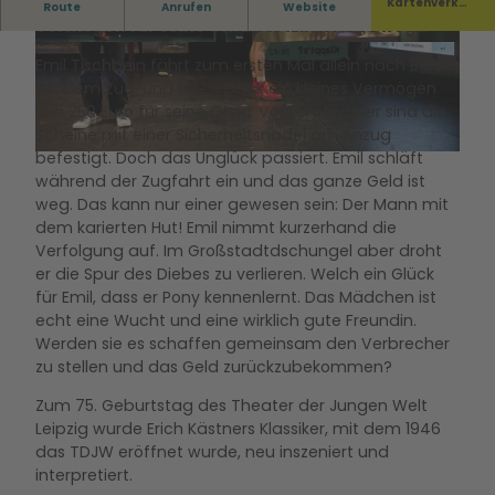
Emil fährt nach Berlin. Im Gepäck ein kleines
Kartenverka
Route
Anrufen
Website
uf
Vermögen für seine Oma. Plötzlich ist es weg...
© Zenna
© zenna
Emil Tischbein fährt zum ersten Mal allein nach Berlin.
Mit dem Zug. Und im Gepäck ein kleines Vermögen
von 250 Euro für seine Oma. Vorsichtshalber sind die
Scheine mit einer Sicherheitsnadel am Anzug
befestigt. Doch das Unglück passiert. Emil schläft
© zenna
während der Zugfahrt ein und das ganze Geld ist
weg. Das kann nur einer gewesen sein: Der Mann mit
dem karierten Hut! Emil nimmt kurzerhand die
Verfolgung auf. Im Großstadtdschungel aber droht
er die Spur des Diebes zu verlieren. Welch ein Glück
für Emil, dass er Pony kennenlernt. Das Mädchen ist
echt eine Wucht und eine wirklich gute Freundin.
Werden sie es schaffen gemeinsam den Verbrecher
zu stellen und das Geld zurückzubekommen?
Zum 75. Geburtstag des Theater der Jungen Welt
Leipzig wurde Erich Kästners Klassiker, mit dem 1946
das TDJW eröffnet wurde, neu inszeniert und
interpretiert.