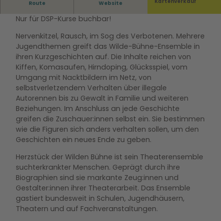
Nervenkitzel, Rausch, im Sog des Verbotenen ...
Kartenverkauf
Route
Website
Nur für DSP-Kurse buchbar!
Nervenkitzel, Rausch, im Sog des Verbotenen. Mehrere
Jugendthemen greift das Wilde-Bühne-Ensemble in
ihren Kurzgeschichten auf. Die Inhalte reichen von
Kiffen, Komasaufen, Hirndoping, Glücksspiel, vom
Umgang mit Nacktbildern im Netz, von
selbstverletzendem Verhalten über illegale
Autorennen bis zu Gewalt in Familie und weiteren
Beziehungen. Im Anschluss an jede Geschichte
greifen die Zuschauer:innen selbst ein. Sie bestimmen
wie die Figuren sich anders verhalten sollen, um den
Geschichten ein neues Ende zu geben.
Herzstück der Wilden Bühne ist sein Theaterensemble
sucht­erkrankter Menschen. Geprägt durch ihre
Biographien sind sie markante Zeug:innen und
Gestalter:innen ihrer Theaterarbeit. Das Ensemble
gastiert bundesweit in Schulen, Jugendhäusern,
Theatern und auf Fachveranstaltungen.