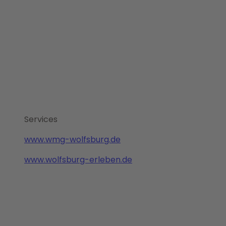
Services
www.wmg-wolfsburg.de
www.wolfsburg-erleben.de