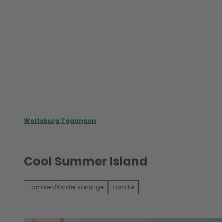
Z
u
m
Meet in Wolfsburg
Wolfsburg Conventi
I
n
h
a
l
t
Wolfsburg Tagungen
Cool Summer Island
Familien/Kinder sonstige
Familie