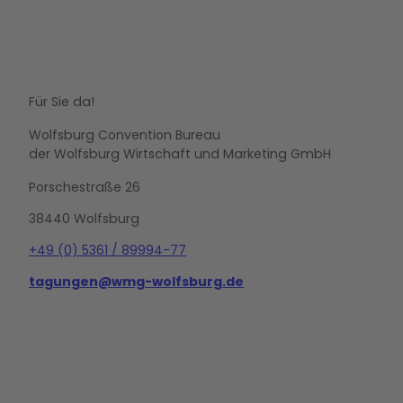
Für Sie da!
Wolfsburg Convention Bureau
der Wolfsburg Wirtschaft und Marketing GmbH
Porschestraße 26
38440 Wolfsburg
+49 (0) 5361 / 89994-77
tagungen@wmg-wolfsburg.de
L
i
n
k