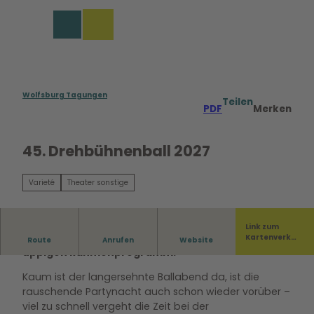
rungen in Wolfsburg
Z
u
Merkzettel
Suche
Menü
m
I
n
h
a
Wolfsburg Tagungen
Teilen
PDF
Merken
l
t
45. Drehbühnenball 2027
Varieté
Theater sonstige
Link zum
Der traditionelle Drehbühnenball mit seinem
Kartenverka
Route
Anrufen
Website
uf
üppigen Rahmenprogramm.
Kaum ist der langersehnte Ballabend da, ist die
rauschende Partynacht auch schon wieder vorüber –
viel zu schnell vergeht die Zeit bei der