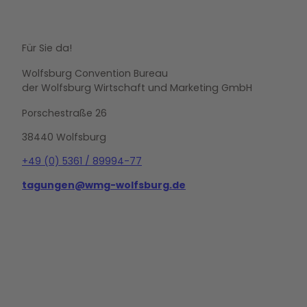
Für Sie da!
Wolfsburg Convention Bureau
der Wolfsburg Wirtschaft und Marketing GmbH
Porschestraße 26
38440 Wolfsburg
+49 (0) 5361 / 89994-77
tagungen@wmg-wolfsburg.de
L
i
n
k
e
d
i