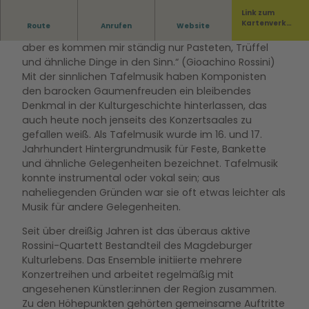
Link zum
Kartenverka
Route
Anrufen
Website
„Ich bin auf der Suche nach [musikalischen] Motiven,
uf
aber es kommen mir ständig nur Pasteten, Trüffel
und ähnliche Dinge in den Sinn.“ (Gioachino Rossini)
Mit der sinnlichen Tafelmusik haben Komponisten
den barocken Gaumenfreuden ein bleibendes
Denkmal in der Kulturgeschichte hinterlassen, das
auch heute noch jenseits des Konzertsaales zu
gefallen weiß. Als Tafelmusik wurde im 16. und 17.
Jahrhundert Hintergrundmusik für Feste, Bankette
und ähnliche Gelegenheiten bezeichnet. Tafelmusik
konnte instrumental oder vokal sein; aus
naheliegenden Gründen war sie oft etwas leichter als
Musik für andere Gelegenheiten.
Seit über dreißig Jahren ist das überaus aktive
Rossini-Quartett Bestandteil des Magdeburger
Kulturlebens. Das Ensemble initiierte mehrere
Konzertreihen und arbeitet regelmäßig mit
angesehenen Künstler:innen der Region zusammen.
Zu den Höhepunkten gehörten gemeinsame Auftritte