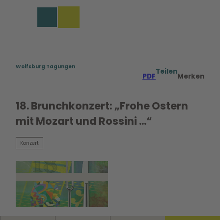
rungen in Wolfsburg
Z
u
Merkzettel
Suche
Menü
m
I
n
h
a
Wolfsburg Tagungen
Teilen
PDF
Merken
l
t
18. Brunchkonzert: „Frohe Ostern
mit Mozart und Rossini ...“
Konzert