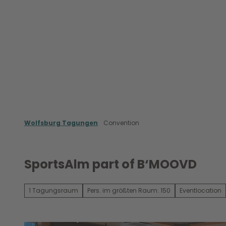
Z
u
m
Meet in Wolfsburg
Wolfsburg Conventi
I
n
h
a
l
t
Wolfsburg Tagungen
Convention
SportsAlm part of B‘MOOVD
1 Tagungsraum
Pers. im größten Raum: 150
Eventlocation