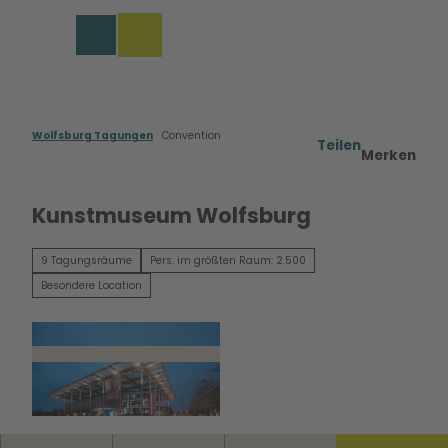
rungen in Wolfsburg
Z
u
Merkzettel
Suche
Menü
m
I
n
h
a
Wolfsburg Tagungen
Convention
Teilen
Merken
l
t
Kunstmuseum Wolfsburg
9 Tagungsräume
Pers. im größten Raum: 2.500
Besondere Location
© Marek Kruszewski |
CC0