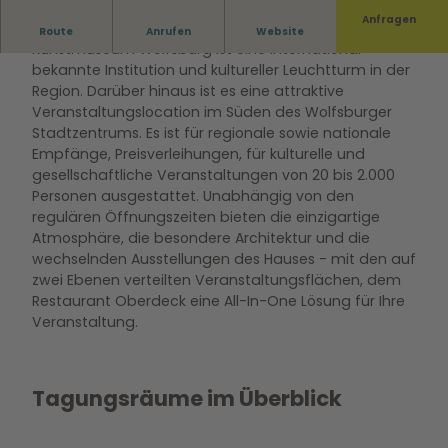
Anfragen
Das Kunstmuseum bietet mehr als Kunst! Das
Route
Anrufen
Website
Kunstmuseum Wolfsburg ist eine international
bekannte Institution und kultureller Leuchtturm in der
Region. Darüber hinaus ist es eine attraktive
Veranstaltungslocation im Süden des Wolfsburger
Stadtzentrums. Es ist für regionale sowie nationale
Empfänge, Preisverleihungen, für kulturelle und
gesellschaftliche Veranstaltungen von 20 bis 2.000
Personen ausgestattet. Unabhängig von den
regulären Öffnungszeiten bieten die einzigartige
Atmosphäre, die besondere Architektur und die
wechselnden Ausstellungen des Hauses - mit den auf
zwei Ebenen verteilten Veranstaltungsflächen, dem
Restaurant Oberdeck eine All-In-One Lösung für Ihre
Veranstaltung.
Tagungsräume im Überblick