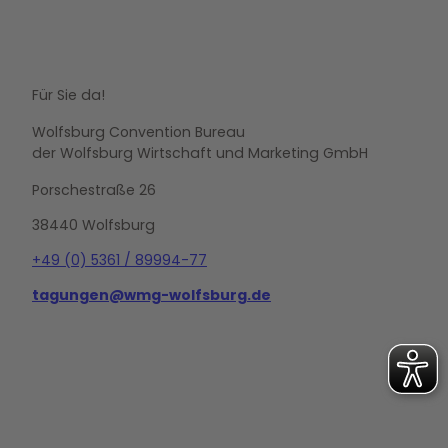
Für Sie da!
Wolfsburg Convention Bureau
der Wolfsburg Wirtschaft und Marketing GmbH
Porschestraße 26
38440 Wolfsburg
+49 (0) 5361 / 89994-77
tagungen@wmg-wolfsburg.de
L
i
n
k
e