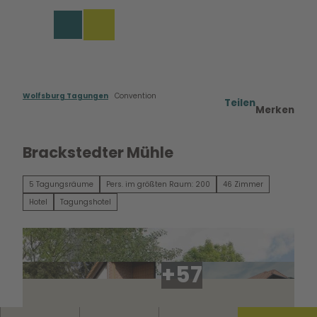
rungen in Wolfsburg
Z
u
Merkzettel
Suche
Menü
m
I
n
h
a
Wolfsburg Tagungen
Convention
Teilen
Merken
l
t
Brackstedter Mühle
5 Tagungsräume
Pers. im größten Raum: 200
46 Zimmer
Hotel
Tagungshotel