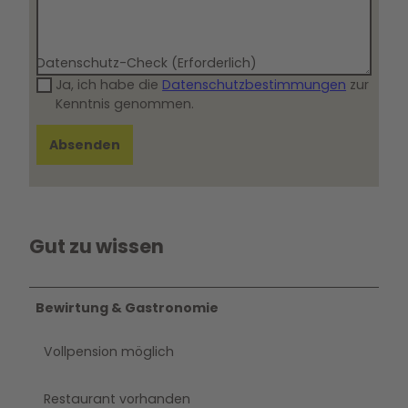
h
l
e
Datenschutz-Check
(Erforderlich)
A
Ja, ich habe die
Datenschutzbestimmungen
zur
u
Kenntnis genommen.
ß
e
Absenden
n
a
n
s
i
Gut zu wissen
c
h
t
Bewirtung & Gastronomie
Vollpension möglich
Restaurant vorhanden