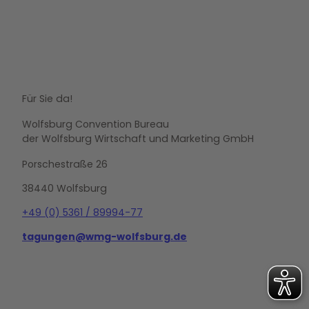
Für Sie da!
Wolfsburg Convention Bureau
der Wolfsburg Wirtschaft und Marketing GmbH
Porschestraße 26
38440 Wolfsburg
+49 (0) 5361 / 89994-77
tagungen@wmg-wolfsburg.de
L
i
n