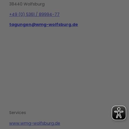
38440 Wolfsburg
+49 (0) 5361 / 89994-77
tagungen@wmg-wolfsburg.de
L
i
n
k
e
d
i
n
Services
www.wmg-wolfsburg.de