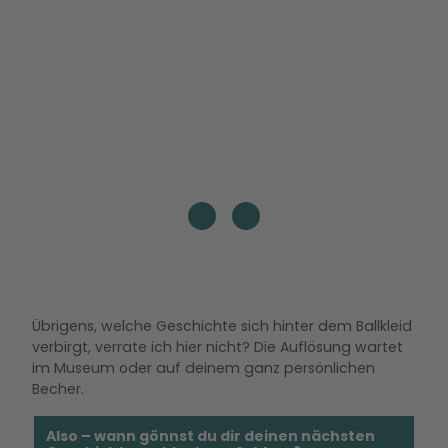
© W
MG -
Wolfs
burg
Wirts
chaft
und
Marke
ting
Gmb
H |
CC0
Übrigens, welche Geschichte sich hinter dem Ballkleid
verbirgt, verrate ich hier nicht? Die Auflösung wartet
im Museum oder auf deinem ganz persönlichen
Becher.
Also – wann gönnst du dir deinen nächsten