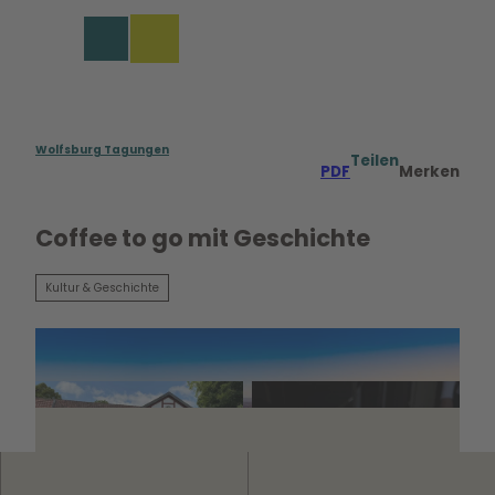
rungen in Wolfsburg
Z
u
Merkzettel
Suche
Menü
m
I
n
h
a
Wolfsburg Tagungen
Teilen
PDF
Merken
l
t
Coffee to go mit Geschichte
Kultur & Geschichte